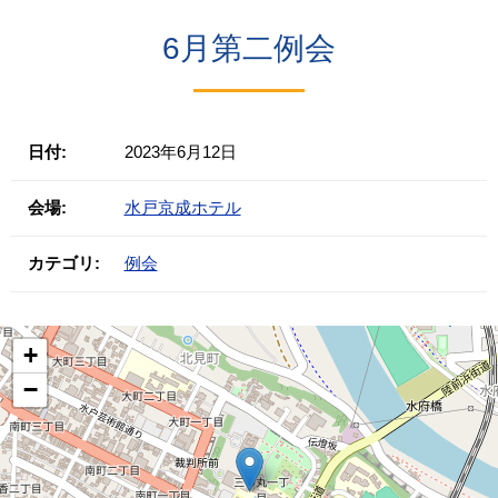
6月第二例会
日付:
2023年6月12日
会場:
水戸京成ホテル
カテゴリ:
例会
+
−